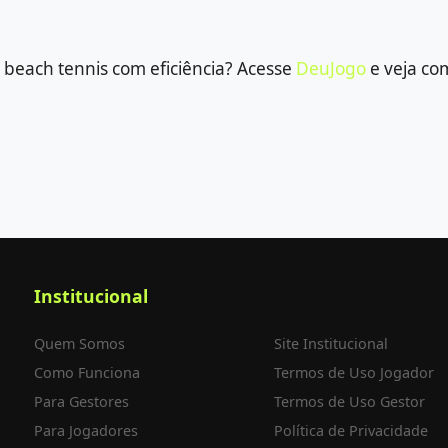
 beach tennis com eficiência? Acesse
DeuJogo
e veja co
Institucional
Quem Somos
Site Institucional
Como Funciona
Termos de Uso Jogador
Para Gestores
Termos de Uso Gestor
Para Jogadores
Política de Privacidade