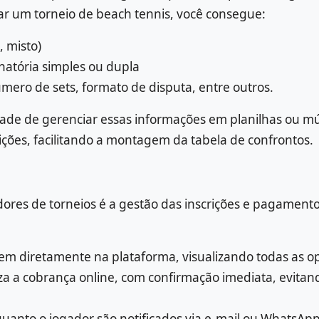
iar um torneio de beach tennis, você consegue:
, misto)
inatória simples ou dupla
mero de sets, formato de disputa, entre outros.
dade de gerenciar essas informações em planilhas ou m
ções, facilitando a montagem da tabela de confrontos.
ores de torneios é a gestão das inscrições e pagament
em diretamente na plataforma, visualizando todas as op
iza a cobrança online, com confirmação imediata, evita
 quanto o jogador são notificados via e-mail ou WhatsA