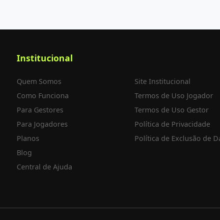
Institucional
Quem Somos
Site Institucional
Como Funciona
Termos de Uso Jogador
Para Gestores
Termos de Uso Gestor
Para Jogadores
Política de Privacidade
Planos
Política de Exclusão de 
Blog
Central de Ajuda