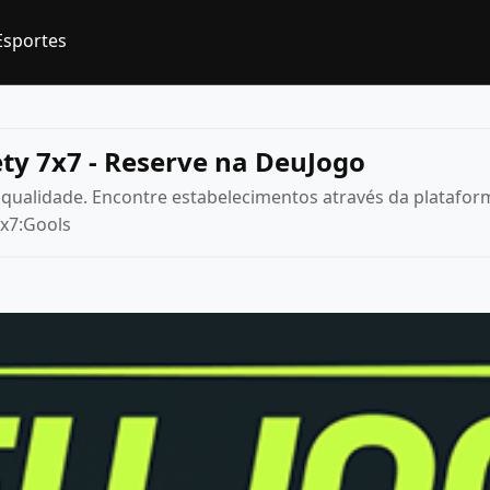
Esportes
ty 7x7 - Reserve na DeuJogo
 qualidade. Encontre estabelecimentos através da platafo
7x7:Gools